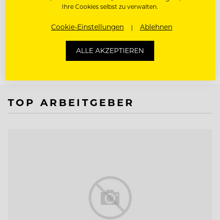
Ihre Cookies selbst zu verwalten.
Aktuelle Zahlen aus Österreich und Deutschland
zeigen, wie stark sich der Biermarkt derzeit
Cookie-Einstellungen
Ablehnen
verändert.
ALLE AKZEPTIEREN
TOP ARBEITGEBER