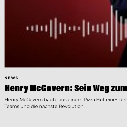
NEWS
Henry McGovern: Sein Weg zum
Henry McGovern baute aus einem Pizza Hut eines de
Teams und die nächste Revolution…