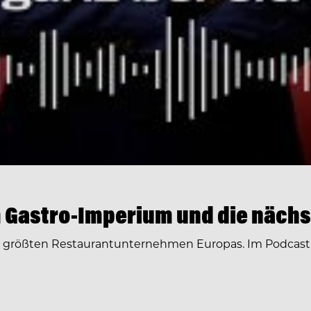
 Gastro-Imperium und die nächs
r größten Restaurantunternehmen Europas. Im Podcast 