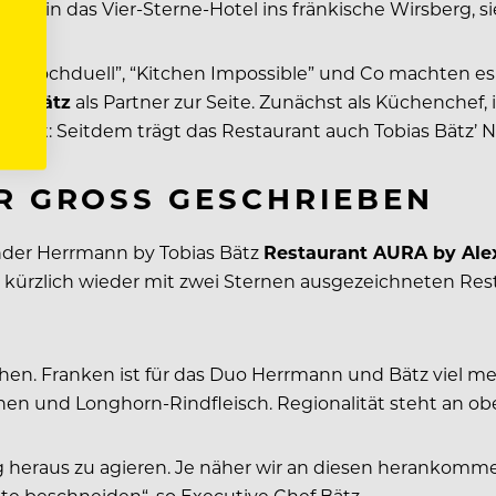
so in das Vier-Sterne-Hotel ins fränkische Wirsberg, s
e”, “Kochduell”, “Kitchen Impossible” und Co machten es
ias Bätz
als Partner zur Seite. Zunächst als Küchenchef, 
tlicht: Seitdem trägt das Restaurant auch Tobias Bätz’
R GROSS GESCHRIEBEN
ander Herrmann by Tobias Bätz
Restaurant AURA by Ale
t kürzlich wieder mit zwei Sternen ausgezeichneten Rest
uchen. Franken ist für das Duo Herrmann und Bätz viel m
n und Longhorn-Rindfleisch. Regionalität steht an obe
heraus zu agieren. Je näher wir an diesen herankommen
kte beschneiden“, so Executive Chef Bätz.