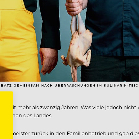
 BÄTZ GEMEINSAM NACH ÜBERRASCHUNGEN IM KULINARIK-TEICH
on seit mehr als zwanzig Jahren. Was viele jedoch nicht
stronomen des Landes.
üchenmeister zurück in den Familienbetrieb und gab di