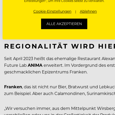
Einstellungen“, um Ihre Cookies selbst zu verwalten.
Namen. Denn schon damals kamen Gäste nicht einfach 
Cookie-Einstellungen
Ablehnen
Doch seine unzähligen Fernsehauftritte bei “The Tast
Restaurants zu stehen. Darum steht im seit 2009
Tob
ALLE AKZEPTIEREN
die Entwicklung in Wirsberg ist, hat Herrmann verdeu
REGIONALITÄT WIRD HIE
Seit April 2023 heißt das ehemalige Restaurant Alex
Future Lab
ANIMA
erweitert. Im Vordergrund des ers
geschmacklichen Epizentrums Franken.
Franken
, das ist nicht nur Bier, Bratwurst und Lebk
zum Beispiel. Aber auch Calamondinen, Surinamkirsche
„Wir versuchen immer, aus dem Mittelpunkt Wirsberg 
verschließen oder uns in der Großartigkeit der Produ