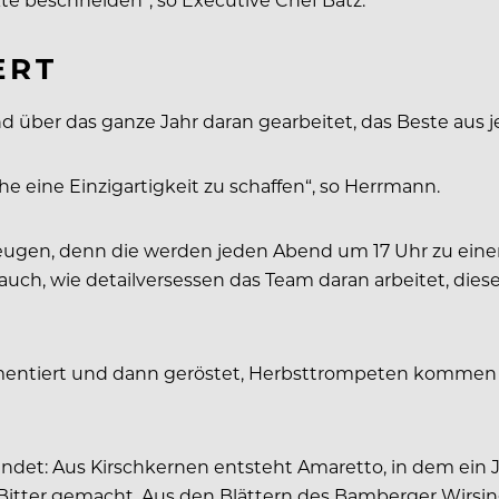
ERT
 über das ganze Jahr daran gearbeitet, das Beste aus
e eine Einzigartigkeit zu schaffen“, so Herrmann.
ugen, denn die werden jeden Abend um 17 Uhr zu einer 
ern auch, wie detailversessen das Team daran arbeitet, 
-fermentiert und dann geröstet, Herbsttrompeten kommen
endet: Aus Kirschkernen entsteht Amaretto, in dem ein 
 Bitter gemacht. Aus den Blättern des Bamberger Wirsin