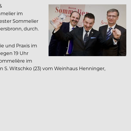
&
mmelier im
Bester Sommelier
ersbronn, durch.
ie und Praxis im
gegen 19 Uhr
 Sommelière im
en S. Witschko (23) vom Weinhaus Henninger,