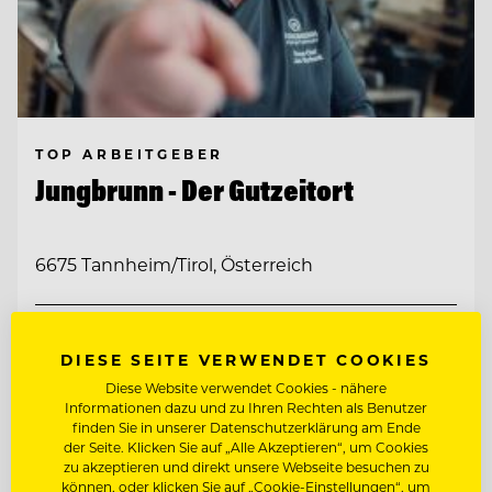
TOP ARBEITGEBER
Jungbrunn - Der Gutzeitort
6675 Tannheim/Tirol, Österreich
DEMI CHEF DE PARTIE (M/W/D)
DIESE SEITE VERWENDET COOKIES
Diese Website verwendet Cookies - nähere
KÜCHENCHEF A LA CARTE (M/W/D)
Informationen dazu und zu Ihren Rechten als Benutzer
finden Sie in unserer Datenschutzerklärung am Ende
der Seite. Klicken Sie auf „Alle Akzeptieren“, um Cookies
Entdecke alle Jobs
zu akzeptieren und direkt unsere Webseite besuchen zu
können, oder klicken Sie auf „Cookie-Einstellungen“, um