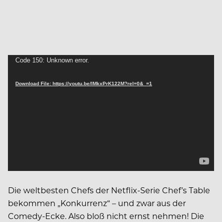
Video
Code 150: Unknown error.
Player
Download File: https://youtu.be/IMkxPrK122M?rel=0&_=1
Die weltbesten Chefs der Netflix-Serie Chef’s Table
bekommen „Konkurrenz“ – und zwar aus der
Comedy-Ecke. Also bloß nicht ernst nehmen! Die