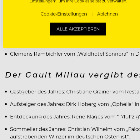
Einstellungen“, um Ihre Cookies selbst zu verwalten.
Joachim Wissler vom „Vendôme“ in Bergisch Gladb
Cookie-Einstellungen
Ablehnen
Christian Jürgens von der „Überfahrt“ in Rottach-E
Sven Elverfeld vom „Aqua“ in Wolfsburg
ALLE AKZEPTIEREN
Torsten Michel von der „Schwarzwaldstube“ in Baie
Clemens Rambichler vom „Waldhotel Sonnora“ in Dr
Der Gault Millau vergibt d
Gastgeber des Jahres: Christiane Grainer vom Resta
Aufsteiger des Jahres: Dirk Hoberg vom „Ophelia“ i
Entdeckung des Jahres: René Klages vom “17fuffzig
Sommelier des Jahres: Christian Wilhelm vom „Falco
aufstrebenden Winzer im deutschen Osten ist“.