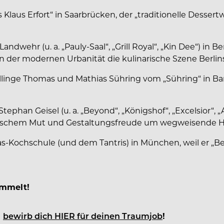
 Klaus Erfort“ in Saarbrücken, der „traditionelle Desse
wehr (u. a. „Pauly-Saal“, „Grill Royal“, „Kin Dee“) in B
er modernen Urbanität die kulinarische Szene Berlins
illinge Thomas und Mathias Sühring vom „Sühring“ in B
Stephan Geisel (u. a. „Beyond“, „Königshof“, „Excelsior“
rischem Mut und Gestaltungsfreude um wegweisende Ho
s-Kochschule (und dem Tantris) in München, weil er „Be
ammelt!
d
bewirb dich HIER für deinen Traumjob
!