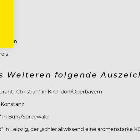
ach
gern
rsbronn
eis
es Weiteren folgende Auszei
urant „Christian“ in Kirchdorf/Oberbayern
n Konstanz
” in Burg/Spreewald
“ in Leipzig, der „schier allwissend eine aromenstarke 