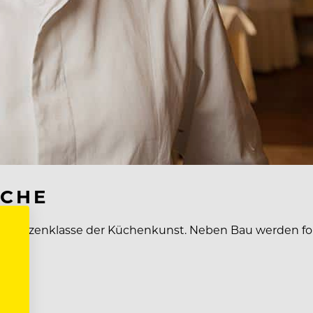
ÖCHE
tweite Spitzenklasse der Küchenkunst. Neben Bau werden