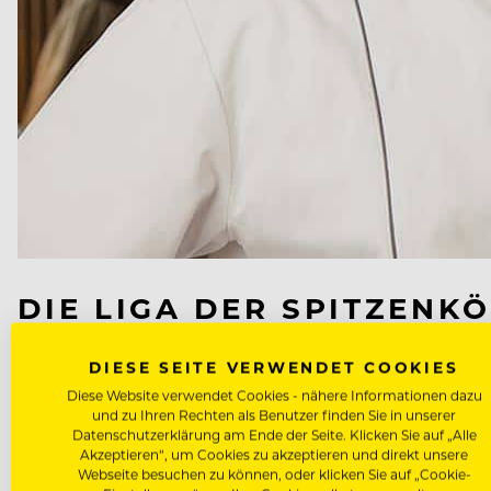
DIE LIGA DER SPITZENK
Die Punktzahl 19,5 gilt im Gault Millau für die wel
DIESE SEITE VERWENDET COOKIES
ausgezeichnet:
Diese Website verwendet Cookies - nähere Informationen dazu
und zu Ihren Rechten als Benutzer finden Sie in unserer
Datenschutzerklärung am Ende der Seite. Klicken Sie auf „Alle
Akzeptieren“, um Cookies zu akzeptieren und direkt unsere
Klaus Erfort vom “Gästehaus” in Saarbrücken
Webseite besuchen zu können, oder klicken Sie auf „Cookie-