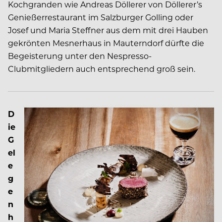
Kochgranden wie Andreas Döllerer von Döllerer’s
Genießerrestaurant im Salzburger Golling oder
Josef und Maria Steffner aus dem mit drei Hauben
gekrönten Mesnerhaus in Mauterndorf dürfte die
Begeisterung unter den Nespresso-
Clubmitgliedern auch entsprechend groß sein.
D
ie
G
el
e
g
e
n
h