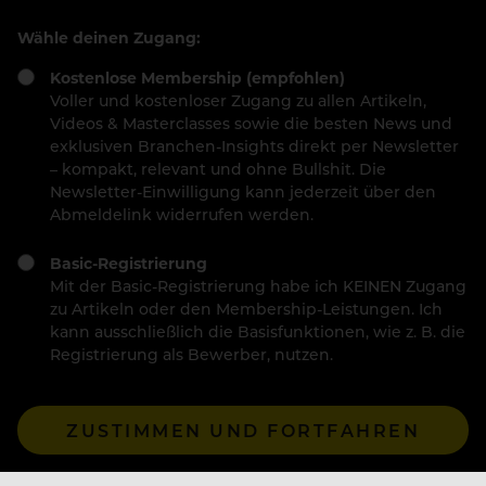
Wähle deinen Zugang:
Kostenlose Membership (empfohlen)
Voller und kostenloser Zugang zu allen Artikeln,
Videos & Masterclasses sowie die besten News und
exklusiven Branchen-Insights direkt per Newsletter
– kompakt, relevant und ohne Bullshit. Die
Newsletter-Einwilligung kann jederzeit über den
Abmeldelink widerrufen werden.
Basic-Registrierung
Mit der Basic-Registrierung habe ich KEINEN Zugang
zu Artikeln oder den Membership-Leistungen. Ich
kann ausschließlich die Basisfunktionen, wie z. B. die
Registrierung als Bewerber, nutzen.
ZUSTIMMEN UND FORTFAHREN