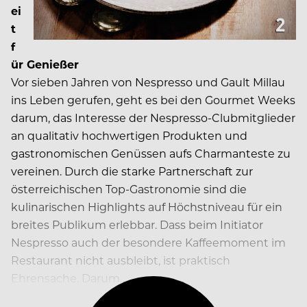
ei
t
f
ür Genießer
Vor sieben Jahren von Nespresso und Gault Millau
ins Leben gerufen, geht es bei den Gourmet Weeks
darum, das Interesse der Nespresso-Clubmitglieder
an qualitativ hochwertigen Produkten und
gastronomischen Genüssen aufs Charmanteste zu
vereinen. Durch die starke Partnerschaft zur
österreichischen Top-Gastronomie sind die
kulinarischen Highlights auf Höchstniveau für ein
breites Publikum erlebbar. Dass beim Initiator
Nespresso auch der besondere Kaffeemoment im
Restaurant nicht ausbleibt, ist praktisch
Ehrensache. Darum…