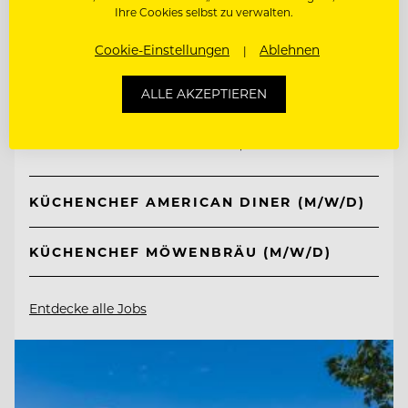
Ihre Cookies selbst zu verwalten.
Cookie-Einstellungen
Ablehnen
TOP ARBEITGEBER
Ferien- und Freizeitpark
ALLE AKZEPTIEREN
Weissenhäuser Strand
23758 Weissenhäuser Strand, Deutschland
KÜCHENCHEF AMERICAN DINER (M/W/D)
KÜCHENCHEF MÖWENBRÄU (M/W/D)
Entdecke alle Jobs