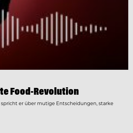
te Food-Revolution
spricht er über mutige Entscheidungen, starke