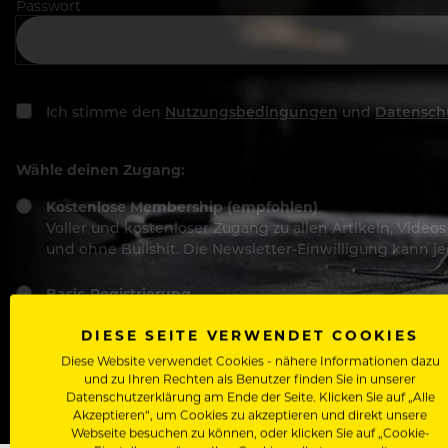
Passwort
Ich stimme den
Nutzungsbedingungen
und
Datensch
Wähle deinen Zugang:
Kostenlose Membership (empfohlen)
Voller und kostenloser Zugang zu allen Artikeln, Vide
und ohne Bullshit. Die Newsletter-Einwilligung kann 
Basic-Registrierung
Mit der Basic-Registrierung habe ich KEINEN Zugang zu 
DIESE SEITE VERWENDET COOKIES
Bewerber, nutzen.
Diese Website verwendet Cookies - nähere Informationen dazu
und zu Ihren Rechten als Benutzer finden Sie in unserer
Datenschutzerklärung am Ende der Seite. Klicken Sie auf „Alle
Akzeptieren“, um Cookies zu akzeptieren und direkt unsere
Webseite besuchen zu können, oder klicken Sie auf „Cookie-