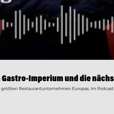
 Gastro-Imperium und die nächs
r größten Restaurantunternehmen Europas. Im Podcast 