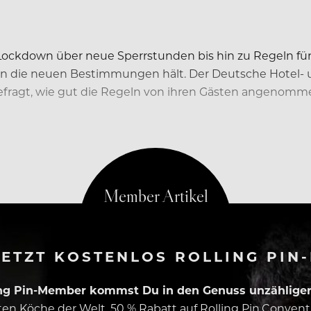
ockdown über neue Sperrstunden bis hin zu Regeln für Gä
 an die neuen Bestimmungen hält. Der Deutsche Hotel-
fragt, wie gut die Regeln von ihren Gästen angenomm
ETZT KOSTENLOS ROLLING PIN
ing Pin-Member kommst Du in den Genuss unzähliger 
esten Köche der Welt, 50 % Rabatt auf Rolling Pin.Conven