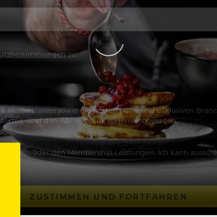
utzbestimmungen
zu.
os & Masterclasses sowie die besten News und exklusiven Branc
jederzeit über den Abmeldelink widerrufen werden.
Artikeln oder den Membership-Leistungen. Ich kann ausschließ
ZUSTIMMEN UND FORTFAHREN