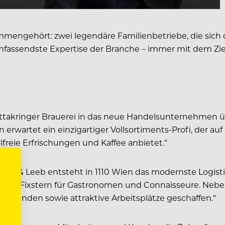
mengehört: zwei legendäre Familienbetriebe, die sich
fassendste Expertise der Branche – immer mit dem Ziel 
 Ottakringer Brauerei in das neue Handelsunternehmen ü
erwartet ein einzigartiger Vollsortiments-Profi, der au
lfreie Erfrischungen und Kaffee anbietet.“
ik & Leeb entsteht in 1110 Wien das modernste Logisti
 ein Fixstern für Gastronomen und Connaisseure. Nebe
tz finden sowie attraktive Arbeitsplätze geschaffen.“