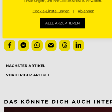
Del Fabro und Kusatz unisono: „Wir wollen gemeinsa
Einstellungen“, um Ihre Cookies selbst zu verwalten.
miteinander haben.“
Cookie-Einstellungen
Ablehnen
www.delfabro.at
ALLE AKZEPTIEREN
www.kolarik-leeb.at
NÄCHSTER ARTIKEL
VORHERIGER ARTIKEL
DAS KÖNNTE DICH AUCH INTE