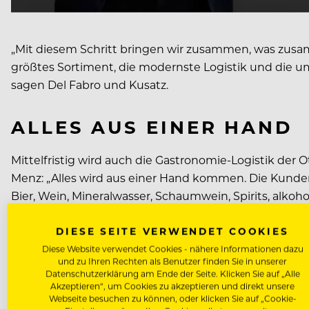
„Mit diesem Schritt bringen wir zusammen, was zusam
größtes Sortiment, die modernste Logistik und die um
sagen Del Fabro und Kusatz.
ALLES AUS EINER HAND
Mittelfristig wird auch die Gastronomie-Logistik der
Menz: „Alles wird aus einer Hand kommen. Die Kunden 
Bier, Wein, Mineralwasser, Schaumwein, Spirits, alkoho
DIESE SEITE VERWENDET COOKIES
Im Zuge der Zusammenlegung von Del Fabro und Kolar
Diese Website verwendet Cookies - nähere Informationen dazu
Franz Del Fabro: „Das neue gemeinsame Zuhause wird
und zu Ihren Rechten als Benutzer finden Sie in unserer
darin modernste Verkaufs- und Verkostungsflächen Pla
Datenschutzerklärung am Ende der Seite. Klicken Sie auf „Alle
Akzeptieren“, um Cookies zu akzeptieren und direkt unsere
Webseite besuchen zu können, oder klicken Sie auf „Cookie-