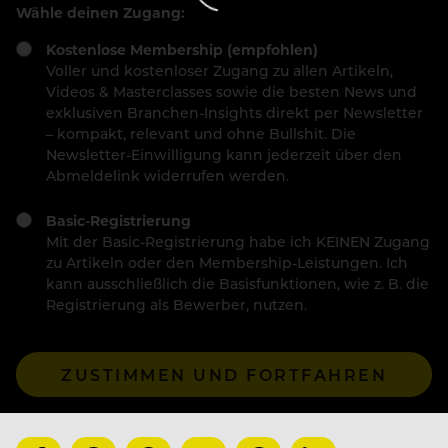
Wähle deinen Zugang:
Kostenlose Membership (empfohlen)
Voller und kostenloser Zugang zu allen Artikeln,
Videos & Masterclasses sowie die besten News und
exklusiven Branchen-Insights direkt per Newsletter
– kompakt, relevant und ohne Bullshit. Die
Newsletter-Einwilligung kann jederzeit über den
Abmeldelink widerrufen werden.
Basic-Registrierung
Mit der Basic-Registrierung habe ich KEINEN Zugang
zu Artikeln oder den Membership-Leistungen. Ich
kann ausschließlich die Basisfunktionen, wie z. B. die
Registrierung als Bewerber, nutzen.
ZUSTIMMEN UND FORTFAHREN