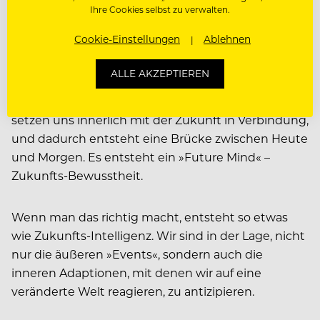
Zukunft. Deshalb sind Horror-Zukünfte immer am
Ihre Cookies selbst zu verwalten.
Einfachsten darzustellen.
Cookie-Einstellungen
Ablehnen
Re-Gnosen bilden hingegen eine Erkenntnis-
ALLE AKZEPTIEREN
Schleife, in der wir uns selbst, unseren inneren
Wandel, in die Zukunftsrechnung einbeziehen. Wir
setzen uns innerlich mit der Zukunft in Verbindung,
und dadurch entsteht eine Brücke zwischen Heute
und Morgen. Es entsteht ein »Future Mind« –
Zukunfts-Bewusstheit.
Wenn man das richtig macht, entsteht so etwas
wie Zukunfts-Intelligenz. Wir sind in der Lage, nicht
nur die äußeren »Events«, sondern auch die
inneren Adaptionen, mit denen wir auf eine
veränderte Welt reagieren, zu antizipieren.