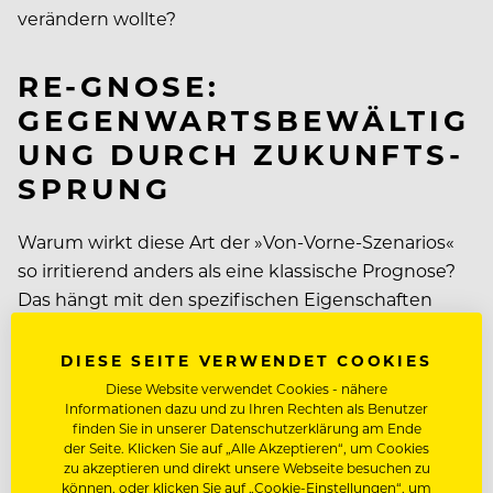
verändern wollte?
RE-GNOSE:
GEGENWARTSBEWÄLTIG
UNG DURCH ZUKUNFTS-
SPRUNG
Warum wirkt diese Art der »Von-Vorne-Szenarios«
so irritierend anders als eine klassische Prognose?
Das hängt mit den spezifischen Eigenschaften
unseres Zukunfts-Sinns zusammen. Wenn wir »in
die Zukunft« schauen, sehen wir ja meistens nur
DIESE SEITE VERWENDET COOKIES
die Gefahren und Probleme »auf uns zukommen«,
Diese Website verwendet Cookies - nähere
Informationen dazu und zu Ihren Rechten als Benutzer
die sich zu unüberwindbaren Barrieren türmen.
finden Sie in unserer Datenschutzerklärung am Ende
Wie eine Lokomotive aus dem Tunnel, die uns
der Seite. Klicken Sie auf „Alle Akzeptieren“, um Cookies
überfährt. Diese Angst-Barriere trennt uns von der
zu akzeptieren und direkt unsere Webseite besuchen zu
können, oder klicken Sie auf „Cookie-Einstellungen“, um