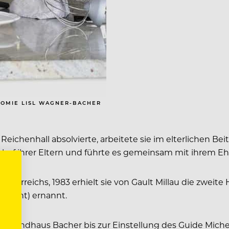
NOMIE LISL WAGNER-BACHER
henhall absolvierte, arbeitete sie im elterlichen Beitr
asthof ihrer Eltern und führte es gemeinsam mit ihre
erreichs, 1983 erhielt sie von Gault Millau die zweite
 nicht) ernannt.
das Landhaus Bacher bis zur Einstellung des Guide Michel