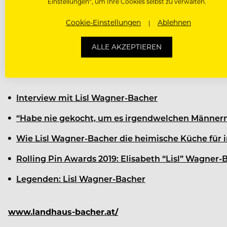
Einstellungen“, um Ihre Cookies selbst zu verwalten.
Cookie-Einstellungen
Ablehnen
Neben vielen weiteren Auszeichnungen veröffentlich
gekocht” mit.
ALLE AKZEPTIEREN
HIER SIND DIE SPANNEN
Interview mit Lisl Wagner-Bacher
“Habe nie gekocht, um es irgendwelchen Männern z
Wie Lisl Wagner-Bacher die heimische Küche für 
Rolling Pin Awards 2019: Elisabeth “Lisl” Wagner-
Legenden: Lisl Wagner-Bacher
www.landhaus-bacher.at/