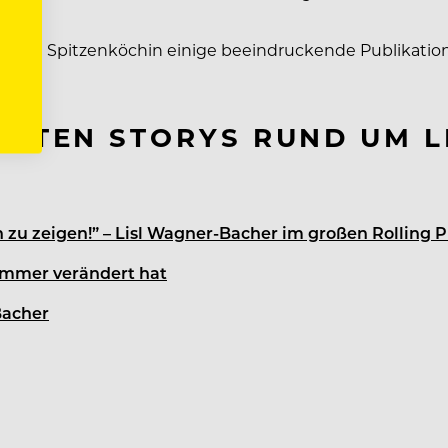
te die Spitzenköchin einige beeindruckende Publikatio
DSTEN STORYS RUND UM 
u zeigen!” – Lisl Wagner-Bacher im großen Rolling P
immer verändert hat
Bacher