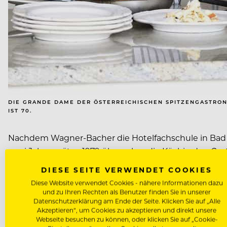
DIE GRANDE DAME DER ÖSTERREICHISCHEN SPITZENGASTRO
IST 70.
Nachdem Wagner-Bacher die Hotelfachschule in Bad Reic
zwei Jahre später, 1979 übernahm die Köchin den G
DIESE SEITE VERWENDET COOKIES
1982 wurde Wagner-Bacher zur ersten Haubenköchin Öst
Diese Website verwendet Cookies - nähere Informationen dazu
und zu Ihren Rechten als Benutzer finden Sie in unserer
österreichischer Koch – gegendert wurde damals noch
Datenschutzerklärung am Ende der Seite. Klicken Sie auf „Alle
Akzeptieren“, um Cookies zu akzeptieren und direkt unsere
Webseite besuchen zu können, oder klicken Sie auf „Cookie-
2005 erhielt sie zwei Sterne vom Guide Michelin, die 