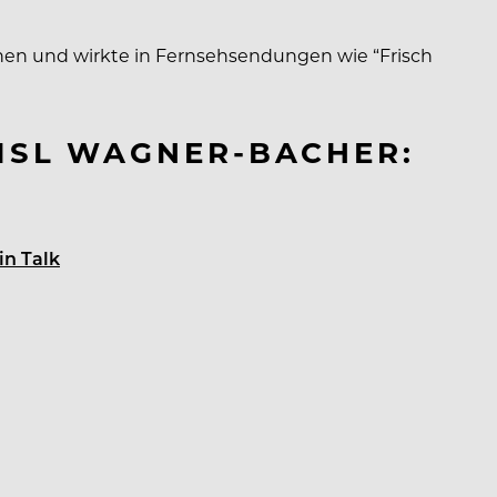
nen und wirkte in Fernsehsendungen wie “Frisch
LISL WAGNER-BACHER:
in Talk