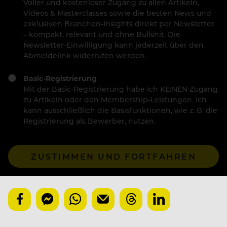
Voller und kostenloser Zugang zu allen Artikeln,
Videos & Masterclasses sowie die besten News und
exklusiven Branchen-Insights direkt per Newsletter
– kompakt, relevant und ohne Bullshit. Die
Newsletter-Einwilligung kann jederzeit über den
Abmeldelink widerrufen werden.
Basic-Registrierung
Mit der Basic-Registrierung habe ich KEINEN Zugang
zu Artikeln oder den Membership-Leistungen. Ich
kann ausschließlich die Basisfunktionen, wie z. B. die
Registrierung als Bewerber, nutzen.
ZUSTIMMEN UND FORTFAHREN