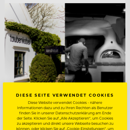
TOP ARBEITGEBER
DIESE SEITE VERWENDET COOKIES
Taubenkobel
Diese Website verwendet Cookies - nähere
Informationen dazu und zu Ihren Rechten als Benutzer
finden Sie in unserer Datenschutzerklärung am Ende
der Seite. Klicken Sie auf „Alle Akzeptieren“, um Cookies
7081 Schützen bei Wien am Neusiedlersee,
zu akzeptieren und direkt unsere Webseite besuchen zu
können, oder klicken Sie auf „Cookie-Einstellungen“, um
Österreich