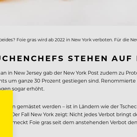
 beides? Foie gras wird ab 2022 in New York verboten. Für die Ne
CHENCHEFS STEHEN AUF 
gnan in New Jersey gab der New York Post zudem zu Prot
nts um ganze 30 Prozent gestiegen sind. Renommierte 
gen sogar erhöht.
thoden gemästet werden – ist in Ländern wie der Tsch
ten. Der Fall New York zeigt: Nicht jedes Verbot brin
icht schmeckt Foie gras seit dem anstehenden Verbot de