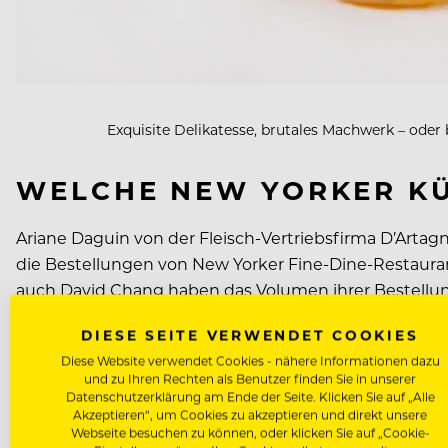
Exquisite Delikatesse, brutales Machwerk – oder
WELCHE NEW YORKER KÜ
Ariane Daguin von der Fleisch-Vertriebsfirma D’Arta
die Bestellungen von New Yorker Fine-Dine-Restaura
auch David Chang haben das Volumen ihrer Bestellun
DIESE SEITE VERWENDET COOKIES
Foie gras – wofür Gänse bekanntlich mit brutalen Me
Diese Website verwendet Cookies - nähere Informationen dazu
Norwegen, Polen, der Türkei oder auch England verbo
und zu Ihren Rechten als Benutzer finden Sie in unserer
Datenschutzerklärung am Ende der Seite. Klicken Sie auf „Alle
verboten ist, gewinnt an Reiz – und wer weiß, vielle
Akzeptieren“, um Cookies zu akzeptieren und direkt unsere
Webseite besuchen zu können, oder klicken Sie auf „Cookie-