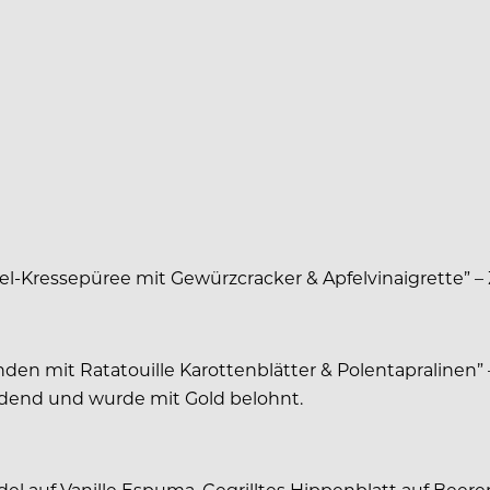
äpfel-Kressepüree mit Gewürzcracker & Apfelvinaigrette” –
 mit Ratatouille Karottenblätter & Polentapralinen” – A
idend und wurde mit Gold belohnt.
rudel auf Vanille Espuma, Gegrilltes Hippenblatt auf Be