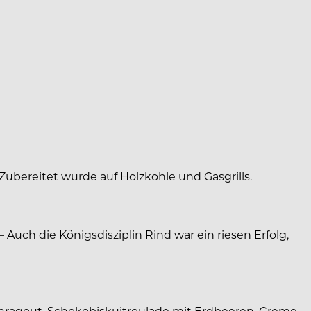
 Zubereitet wurde auf Holzkohle und Gasgrills.
uch die Königsdisziplin Rind war ein riesen Erfolg,
erenragout, Schokobiskuitroulade mit Erdbeeren, Creme