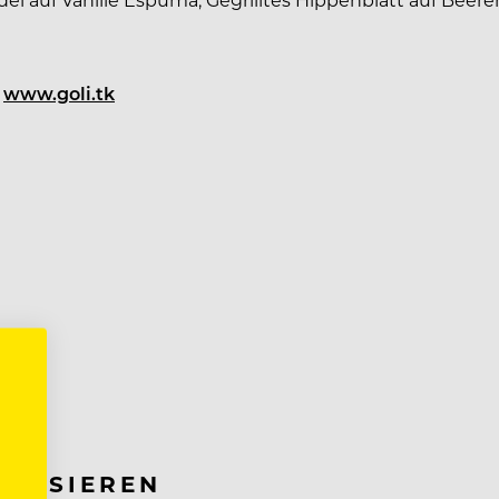
f
www.goli.tk
RESSIEREN