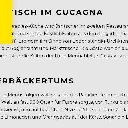
U TISCH IM CUCAGNA
en Paradies-Küche wird Jantscher im zweiten Restauran
ntar gut sind sie, die Köstlichkeiten aus dem Engadin, 
 dem Inn), Erdigem (im Sinne von Bodenständig-Urchige
 auf Regionalität und Marktfrische. Die Gäste wählen aus
rbei sind die Zeiten der fixen Menüabfolge: Gustav Jan
KERBÄCKERTUMS
 Menüs folgen wollen, geht das Paradies-Team noch eine
lt an fast 900 Orten für Furore sorgte, von Turku bis Si
Patissier ist, neu auf höchstem Niveau: Marzipanblumen,
e Limonaden und Orangeades auf der Karte. Sogar ein Bi