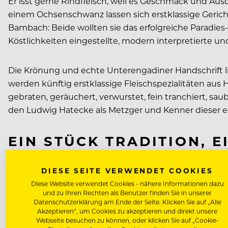
Er isst gerne Rindfleisch, weil es Geschmack und Ausd
einem Ochsenschwanz lassen sich erstklassige Geric
Bambach: Beide wollten sie das erfolgreiche Paradies
Köstlichkeiten eingestellte, modern interpretierte u
Die Krönung und echte Unterengadiner Handschrift lie
werden künftig erstklassige Fleischspezialitäten aus H
gebraten, geräuchert, verwurstet, fein tranchiert, saub
den Ludwig Hatecke als Metzger und Kenner dieser ei
EIN STÜCK TRADITION, 
Für die neue Fleischmanufaktur Charn Alpina im Paradi
DIESE SEITE VERWENDET COOKIES
Tradition und Moderne untergebracht, auf der Schwel
Diese Website verwendet Cookies - nähere Informationen dazu
frühere Gourmet-Restaurant L’Autezza. Da sitzt man a
und zu Ihren Rechten als Benutzer finden Sie in unserer
Datenschutzerklärung am Ende der Seite. Klicken Sie auf „Alle
zeitgenössischen Restaurants, wo es ans Eingemacht
Akzeptieren“, um Cookies zu akzeptieren und direkt unsere
Graubünden runden den Gaumentanz ab.
Webseite besuchen zu können, oder klicken Sie auf „Cookie-