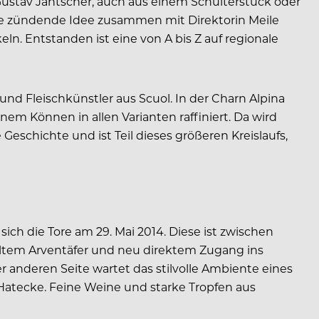
 Gustav Jantscher, auch aus einem Schulterstück oder
ie zündende Idee zusammen mit Direktorin Meile
n. Entstanden ist eine von A bis Z auf regionale
nd Fleischkünstler aus Scuol. In der Charn Alpina
nem Können in allen Varianten raffiniert. Da wird
 Geschichte und ist Teil dieses größeren Kreislaufs,
ich die Tore am 29. Mai 2014. Diese ist zwischen
raltem Arventäfer und neu direktem Zugang ins
r anderen Seite wartet das stilvolle Ambiente eines
atecke. Feine Weine und starke Tropfen aus