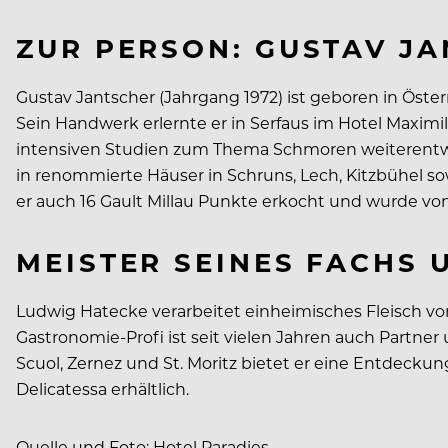
ZUR PERSON: GUSTAV J
Gustav Jantscher (Jahrgang 1972) ist geboren in Öster
Sein Handwerk erlernte er in Serfaus im Hotel Maximilli
intensiven Studien zum Thema Schmoren weiterentwicke
in renommierte Häuser in Schruns, Lech, Kitzbühel sow
er auch 16 Gault Millau Punkte erkocht und wurde vo
MEISTER SEINES FACHS
Ludwig Hatecke verarbeitet einheimisches Fleisch vo
Gastronomie-Profi ist seit vielen Jahren auch Partner u
Scuol, Zernez und St. Moritz bietet er eine Entdeckun
Delicatessa erhältlich.
Quelle und Foto: Hotel Paradies