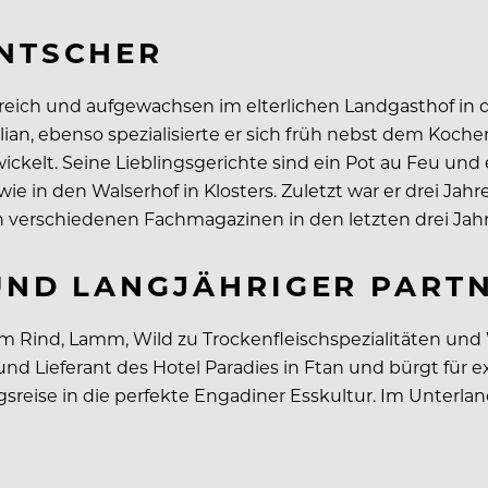
ANTSCHER
reich und aufgewachsen im elterlichen Landgasthof in de
an, ebenso spezialisierte er sich früh nebst dem Kochen au
lt. Seine Lieblingsgerichte sind ein Pot au Feu und ei
ie in den Walserhof in Klosters. Zuletzt war er drei Ja
n verschiedenen Fachmagazinen in den letzten drei Jahr
 UND LANGJÄHRIGER PART
m Rind, Lamm, Wild zu Trockenfleischspezialitäten und 
nd Lieferant des Hotel Paradies in Ftan und bürgt für exz
gsreise in die perfekte Engadiner Esskultur. Im Unterla