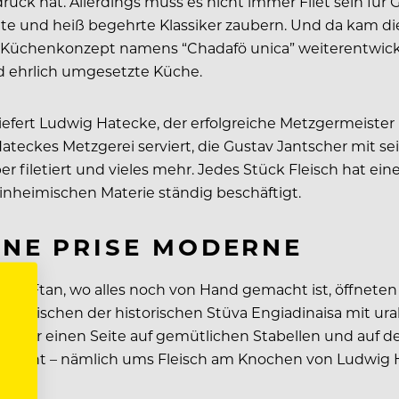
ruck hat. Allerdings muss es nicht immer Filet sein für
hte und heiß begehrte Klassiker zaubern. Und da kam d
-Küchenkonzept namens “Chadafö unica” weiterentwickel
nd ehrlich umgesetzte Küche.
fert Ludwig Hatecke, der erfolgreiche Metzgermeister u
ateckes Metzgerei serviert, die Gustav Jantscher mit sei
er filetiert und vieles mehr. Jedes Stück Fleisch hat eine
nheimischen Materie ständig beschäftigt.
EINE PRISE MODERNE
es Ftan, wo alles noch von Hand gemacht ist, öffneten s
le zwischen der historischen Stüva Engiadinaisa mit u
uf der einen Seite auf gemütlichen Stabellen und auf de
e geht – nämlich ums Fleisch am Knochen von Ludwig H