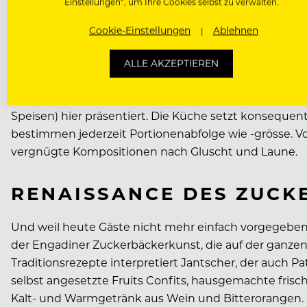
Einstellungen“, um Ihre Cookies selbst zu verwalten.
FRISCH UND FRÖHLICH Z
Cookie-Einstellungen
Ablehnen
Noch mehr Varianten und Genusswelten aus der lokal
ALLE AKZEPTIEREN
explizit auch mit vegetarischen Spezialitäten. Eleme
feine Würze), Wasser (zum Beispiel mit Forellen aus
Speisen) hier präsentiert. Die Küche setzt konsequent
bestimmen jederzeit Portionenabfolge wie -grösse. Vo
vergnügte Kompositionen nach Gluscht und Laune.
RENAISSANCE DES ZUC
Und weil heute Gäste nicht mehr einfach vorgegebenen
der Engadiner Zuckerbäckerkunst, die auf der ganzen We
Traditionsrezepte interpretiert Jantscher, der auch 
selbst angesetzte Fruits Confits, hausgemachte frisch
Kalt- und Warmgetränk aus Wein und Bitterorangen.