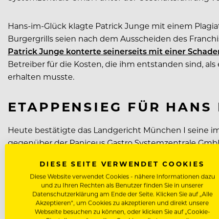
Hans-im-Glück klagte Patrick Junge mit einem Plagi
Burgergrills seien nach dem Ausscheiden des Franc
Patrick Junge konterte seinerseits mit einer Schad
Betreiber für die Kosten, die ihm entstanden sind, a
erhalten musste.
ETAPPENSIEG FÜR HANS 
Heute bestätigte das Landgericht München I seine im
gegenüber der Paniceus Gastro Systemzentrale GmbH
im-Glück-Burgergrills verblieb. Eine ausreichende Di
DIESE SEITE VERWENDET COOKIES
Da Paniceus das Urteil im Eilverfahren nicht anerka
Diese Website verwendet Cookies - nähere Informationen dazu
zu erwirken.
und zu Ihren Rechten als Benutzer finden Sie in unserer
Datenschutzerklärung am Ende der Seite. Klicken Sie auf „Alle
Akzeptieren“, um Cookies zu akzeptieren und direkt unsere
Hans-im-Glück-Geschäftsführer Johannes Bühler sieht d
Webseite besuchen zu können, oder klicken Sie auf „Cookie-