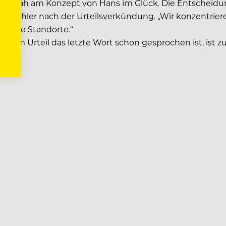
 zu nah am Konzept von Hans im Glück. Die Entscheidung
gte Bühler nach der Urteilsverkündung. „Wir konzentriere
e neue Standorte.“
em Urteil das letzte Wort schon gesprochen ist, ist zu