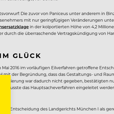
atsvorwurf: Die zuvor von Paniceus unter anderem in B
hisenehmers mit nur geringfügigen Veränderungen unt
ensersatzklage
in der kolportierten Höhe von 4,2 Millio
ls er durch die überraschende Vertragskündigung von Han
IM GLÜCK
 Mai 2016 im vorläufigen Eilverfahren getroffene Ents
 mit der Begründung, dass das Gestaltungs- und Rau
fferenzierung war dadurch nicht gegeben, bestätigten nu
nnte, musste das Hauptsacheverfahren eingeleitet werde
ie Entscheidung des Landgerichts München I als gerechtfe