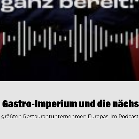
 Gastro-Imperium und die nächs
r größten Restaurantunternehmen Europas. Im Podcast 