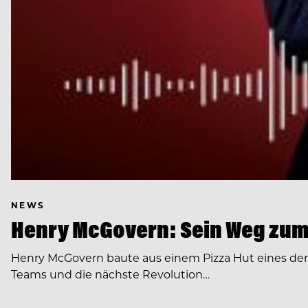
NEWS
Henry McGovern: Sein Weg zum
Henry McGovern baute aus einem Pizza Hut eines de
Teams und die nächste Revolution…