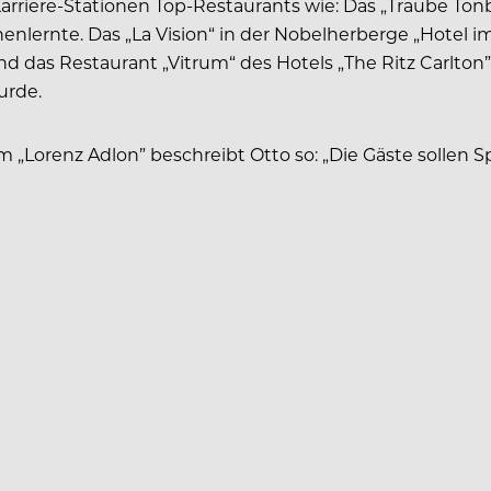
Karriere-Stationen Top-Restaurants wie: Das „Traube Ton
enlernte. Das „La Vision“ in der Nobelherberge „Hotel i
das Restaurant „Vitrum“ des Hotels „The Ritz Carlton” 
urde.
im „Lorenz Adlon” beschreibt Otto so: „Die Gäste solle