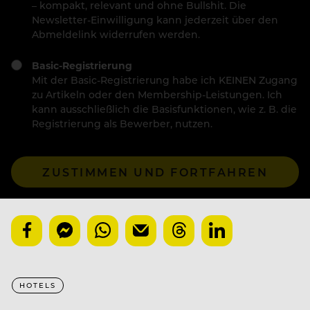
– kompakt, relevant und ohne Bullshit. Die
Newsletter-Einwilligung kann jederzeit über den
Abmeldelink widerrufen werden.
Basic-Registrierung
Mit der Basic-Registrierung habe ich KEINEN Zugang
zu Artikeln oder den Membership-Leistungen. Ich
kann ausschließlich die Basisfunktionen, wie z. B. die
Registrierung als Bewerber, nutzen.
ZUSTIMMEN UND FORTFAHREN
HOTELS