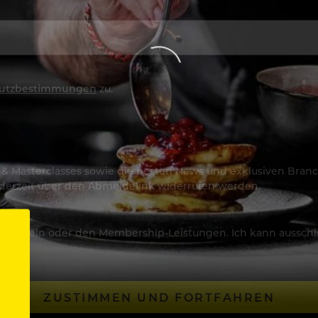
utzbestimmungen
zu.
os & Masterclasses sowie die besten News und exklusiven Branc
jederzeit über den Abmeldelink widerrufen werden.
Artikeln oder den Membership-Leistungen. Ich kann ausschließ
ZUSTIMMEN UND FORTFAHREN