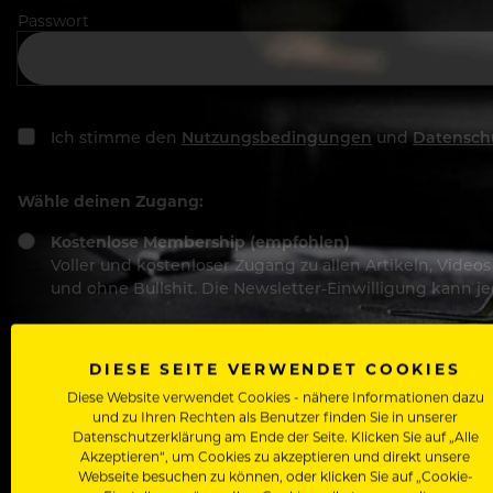
Passwort
Ich stimme den
Nutzungsbedingungen
und
Datensch
Wähle deinen Zugang:
Kostenlose Membership (empfohlen)
Voller und kostenloser Zugang zu allen Artikeln, Vide
und ohne Bullshit. Die Newsletter-Einwilligung kann 
Basic-Registrierung
Mit der Basic-Registrierung habe ich KEINEN Zugang zu 
DIESE SEITE VERWENDET COOKIES
Bewerber, nutzen.
Diese Website verwendet Cookies - nähere Informationen dazu
und zu Ihren Rechten als Benutzer finden Sie in unserer
Datenschutzerklärung am Ende der Seite. Klicken Sie auf „Alle
Akzeptieren“, um Cookies zu akzeptieren und direkt unsere
Webseite besuchen zu können, oder klicken Sie auf „Cookie-