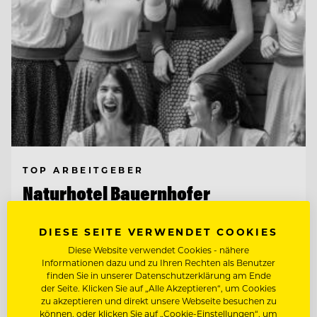
TOP ARBEITGEBER
Naturhotel Bauernhofer
DIESE SEITE VERWENDET COOKIES
8172 Heilbrunn, Österreich
Diese Website verwendet Cookies - nähere
Informationen dazu und zu Ihren Rechten als Benutzer
finden Sie in unserer Datenschutzerklärung am Ende
WIR BITTEN ZU TISCH. UND FREUEN UNS
der Seite. Klicken Sie auf „Alle Akzeptieren“, um Cookies
AUF WEGBEGLEITERINN
zu akzeptieren und direkt unsere Webseite besuchen zu
können, oder klicken Sie auf „Cookie-Einstellungen“, um