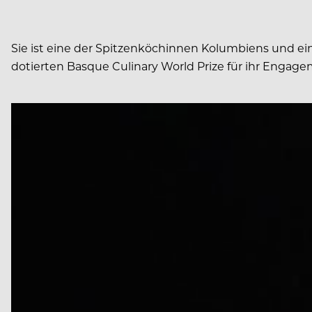
Sie ist eine der Spitzenköchinnen Kolumbiens und ei
dotierten Basque Culinary World Prize für ihr Engage