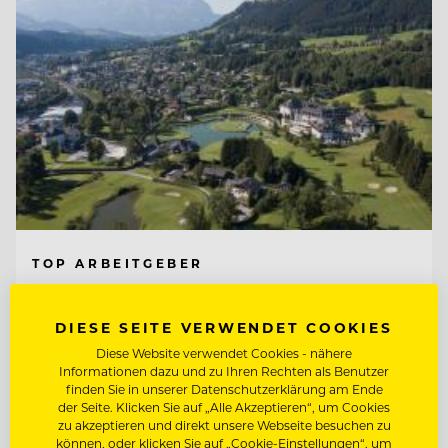
TOP ARBEITGEBER
Schlosshotel Kitzbühel
DIESE SEITE VERWENDET COOKIES
Diese Website verwendet Cookies - nähere
6370 Kitzbühel, Österreich
Informationen dazu und zu Ihren Rechten als Benutzer
finden Sie in unserer Datenschutzerklärung am Ende
der Seite. Klicken Sie auf „Alle Akzeptieren“, um Cookies
zu akzeptieren und direkt unsere Webseite besuchen zu
F&B CONTROLLER (M/W/D)
können, oder klicken Sie auf „Cookie-Einstellungen“, um