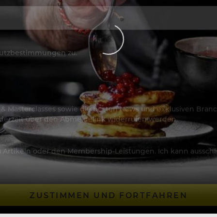
utzbestimmungen
zu.
os & Masterclasses sowie die besten News und exklusiven Branc
jederzeit über den Abmeldelink widerrufen werden.
Artikeln oder den Membership-Leistungen. Ich kann ausschließ
ZUSTIMMEN UND FORTFAHREN