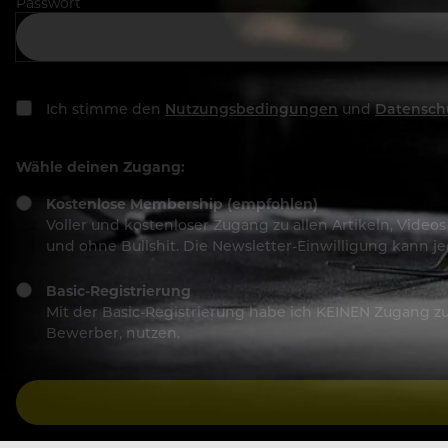
Passwort
Ich stimme den
Nutzungsbedingungen
und
Datensch
Wähle deinen Zugang:
Kostenlose Membership (empfohlen)
Voller und kostenloser Zugang zu allen Artikeln, Vide
und ohne Bullshit. Die Newsletter-Einwilligung kann 
Basic-Registrierung
Mit der Basic-Registrierung habe ich KEINEN Zugang zu 
Bewerber, nutzen.