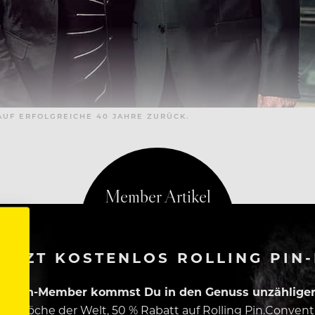
AUF ERFOLGREICHE 40 JAHRE ZURÜCK.
AACHEN
ETZT KOSTENLOS ROLLING PIN
ing Pin-Member kommst Du in den Genuss unzähliger 
esten Köche der Welt, 50 % Rabatt auf Rolling Pin.Conven