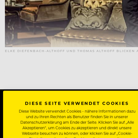
ELKE DIEFENBACH-ALTHOFF UND THOMAS ALTHOFF BLICKEN 
AM ANFANG … DA WAR 
DIESE SEITE VERWENDET COOKIES
WERDE J
Diese Website verwendet Cookies - nähere Informationen dazu
und zu Ihren Rechten als Benutzer finden Sie in unserer
Datenschutzerklärung am Ende der Seite. Klicken Sie auf „Alle
Als Roll
Akzeptieren“, um Cookies zu akzeptieren und direkt unsere
Webseite besuchen zu können, oder klicken Sie auf „Cookie-
Zugriff auf alle Artikel, Videos & Masterclasses der b