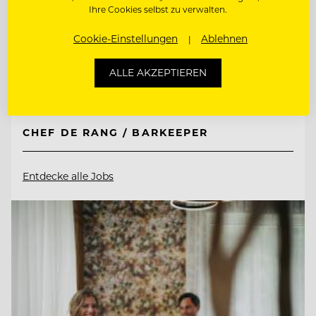
Ihre Cookies selbst zu verwalten.
TOP ARBEITGEBER
Hotel AVIVA****s make friends
Cookie-Einstellungen
Ablehnen
ALLE AKZEPTIEREN
4170 St. Stefan-Afiesl, Österreich
CHEF DE RANG / BARKEEPER
Entdecke alle Jobs