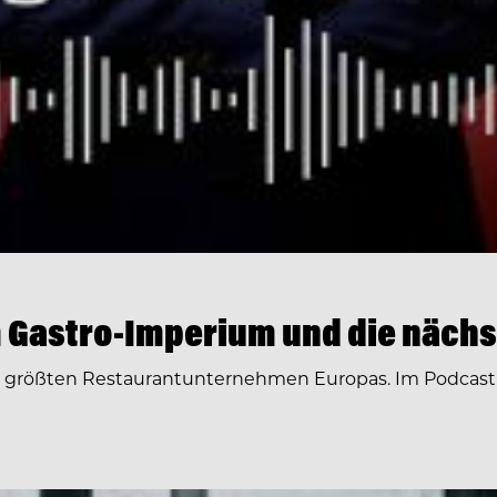
 Gastro-Imperium und die nächs
r größten Restaurantunternehmen Europas. Im Podcast 