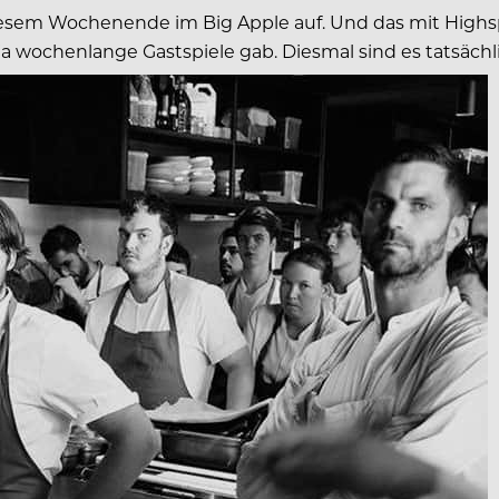
sem Wochenende im Big Apple auf. Und das mit Highspee
 ja wochenlange Gastspiele gab. Diesmal sind es tatsächl