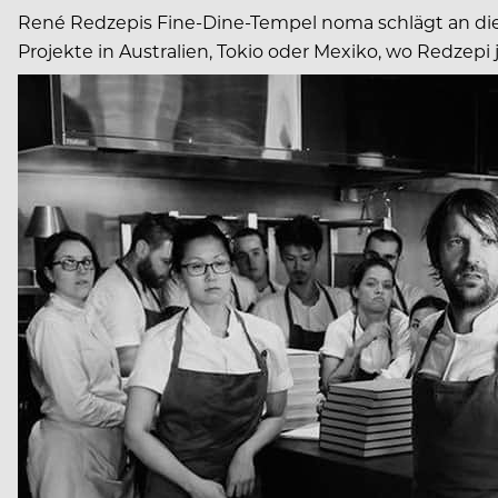
René Redzepis Fine-Dine-Tempel noma schlägt an die
Projekte in Australien, Tokio oder Mexiko, wo Redzepi