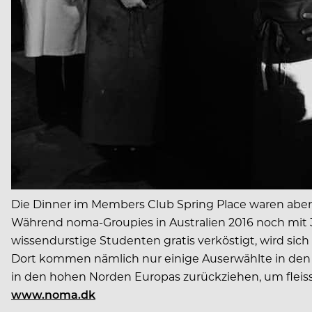
Die Dinner im Members Club Spring Place waren aber
Während noma-Groupies in Australien 2016 noch mit
wissendurstige Studenten gratis verköstigt, wird sich
Dort kommen nämlich nur einige Auserwählte in den
in den hohen Norden Europas zurückziehen, um fleissi
www.noma.dk