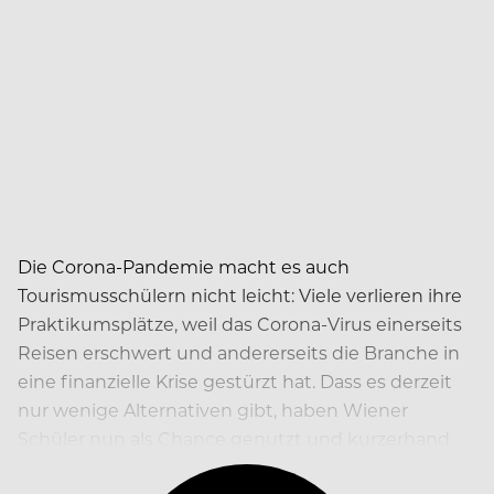
Die Corona-Pandemie macht es auch
Tourismusschülern nicht leicht: Viele verlieren ihre
Praktikumsplätze, weil das Corona-Virus einerseits
Reisen erschwert und andererseits die Branche in
eine finanzielle Krise gestürzt hat. Dass es derzeit
nur wenige Alternativen gibt, haben Wiener
Schüler nun als Chance genutzt und kurzerhand
ihr eigenes Pop-up-Lokal gegründet.