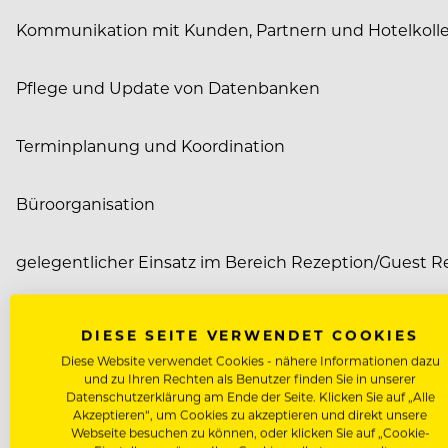
Kommunikation mit Kunden, Partnern und Hotelkoll
Pflege und Update von Datenbanken
Terminplanung und Koordination
Büroorganisation
gelegentlicher Einsatz im Bereich Rezeption/Guest R
Wir bieten Ihnen ein Praktikumsentgelt sowie freie K
DIESE SEITE VERWENDET COOKIES
Diese Website verwendet Cookies - nähere Informationen dazu
Bitte senden Sie Ihre Bewerbungsunterlagen an:
und zu Ihren Rechten als Benutzer finden Sie in unserer
Datenschutzerklärung am Ende der Seite. Klicken Sie auf „Alle
Akzeptieren“, um Cookies zu akzeptieren und direkt unsere
Webseite besuchen zu können, oder klicken Sie auf „Cookie-
manuela.mayer@hotel-hertelendy.hu