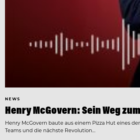
NEWS
Henry McGovern: Sein Weg zum
Henry McGovern baute aus einem Pizza Hut eines de
Teams und die nächste Revolution…