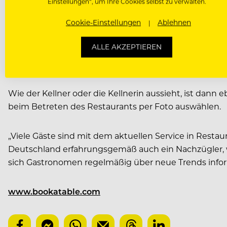
Einstellungen“, um Ihre Cookies selbst zu verwalten.
PERSÖNLICHER SERVICE 
Cookie-Einstellungen
Ablehnen
ALLE AKZEPTIEREN
Worin sich allerdings die meisten Gäste einig sind, i
Tablet abgeben. Der Rest der Befragten wünscht sich l
Wie der Kellner oder die Kellnerin aussieht, ist dann 
beim Betreten des Restaurants per Foto auswählen.
„Viele Gäste sind mit dem aktuellen Service in Restau
Deutschland erfahrungsgemäß auch ein Nachzügler, w
sich Gastronomen regelmäßig über neue Trends informi
www.bookatable.com