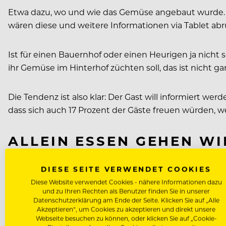
Etwa dazu, wo und wie das Gemüse angebaut wurde.
wären diese und weitere Informationen via Tablet abr
Ist für einen Bauernhof oder einen Heurigen ja nich
ihr Gemüse im Hinterhof züchten soll, das ist nicht gan
Die Tendenz ist also klar: Der Gast will informiert we
dass sich auch 17 Prozent der Gäste freuen würden, w
ALLEIN ESSEN GEHEN WI
Statistisch gesehen gibt es immer mehr Single-Haush
DIESE SEITE VERWENDET COOKIES
wünschen sich 28 Prozent der Gäste Restaurants, die s
Diese Website verwendet Cookies - nähere Informationen dazu
und zu Ihren Rechten als Benutzer finden Sie in unserer
Datenschutzerklärung am Ende der Seite. Klicken Sie auf „Alle
Komfortable und vor Blicken geschützte Sitzgelegenhe
Akzeptieren“, um Cookies zu akzeptieren und direkt unsere
Webseite besuchen zu können, oder klicken Sie auf „Cookie-
am Tisch speist.