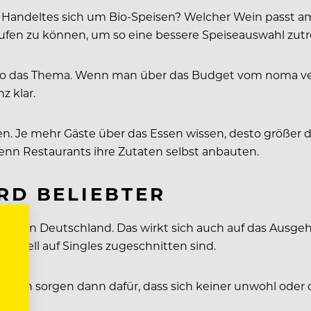
 Handeltes sich um Bio-Speisen? Welcher Wein passt
ufen zu können, um so eine bessere Speiseauswahl zutr
t so das Thema. Wenn man über das Budget vom noma verf
z klar.
rden. Je mehr Gäste über das Essen wissen, desto größer 
enn Restaurants ihre Zutaten selbst anbauten.
RD BELIEBTER
alte in Deutschland. Das wirkt sich auch auf das Ausg
peziell auf Singles zugeschnitten sind.
iten sorgen dann dafür, dass sich keiner unwohl oder d