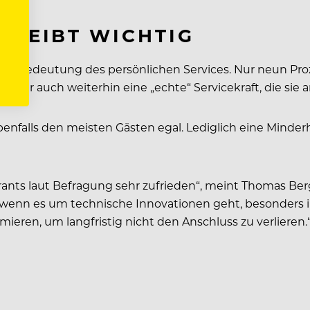
BLEIBT WICHTIG
st die Bedeutung des persönlichen Services. Nur neun Pr
ieber auch weiterhin eine „echte“ Servicekraft, die sie 
ebenfalls den meisten Gästen egal. Lediglich eine Minder
rants laut Befragung sehr zufrieden“, meint Thomas Berg
enn es um technische Innovationen geht, besonders im
eren, um langfristig nicht den Anschluss zu verlieren.