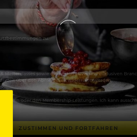
utzbestimmungen
zu.
os & Masterclasses sowie die besten News und exklusiven Branc
jederzeit über den Abmeldelink widerrufen werden.
Artikeln oder den Membership-Leistungen. Ich kann ausschließ
ZUSTIMMEN UND FORTFAHREN