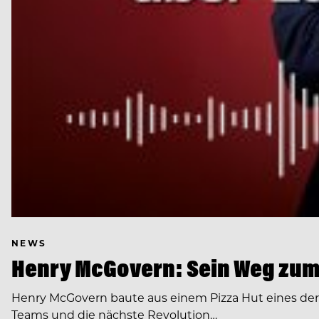
NEWS
Henry McGovern: Sein Weg zum
Henry McGovern baute aus einem Pizza Hut eines de
Teams und die nächste Revolution…