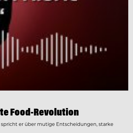
te Food-Revolution
spricht er über mutige Entscheidungen, starke