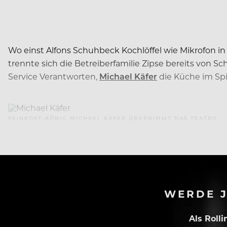
Wo einst Alfons Schuhbeck Kochlöffel wie Mikrofon in
trennte sich die Betreiberfamilie Zipse bereits von 
Service Verantworten,
Michael Käfer
die Küche im Sp
FEINKOST-KÖNIG MICHAEL KÄFER ÜBERNIMMT DAS TEATRO
WERDE J
Als Roll