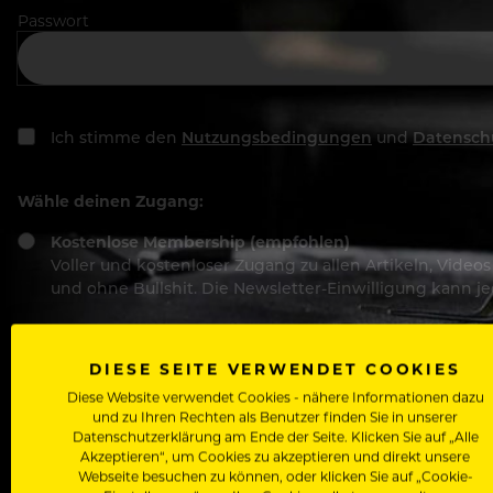
Passwort
Ich stimme den
Nutzungsbedingungen
und
Datensch
Wähle deinen Zugang:
Kostenlose Membership (empfohlen)
Voller und kostenloser Zugang zu allen Artikeln, Vide
und ohne Bullshit. Die Newsletter-Einwilligung kann 
Basic-Registrierung
Mit der Basic-Registrierung habe ich KEINEN Zugang zu 
DIESE SEITE VERWENDET COOKIES
Bewerber, nutzen.
Diese Website verwendet Cookies - nähere Informationen dazu
und zu Ihren Rechten als Benutzer finden Sie in unserer
Datenschutzerklärung am Ende der Seite. Klicken Sie auf „Alle
Akzeptieren“, um Cookies zu akzeptieren und direkt unsere
Webseite besuchen zu können, oder klicken Sie auf „Cookie-