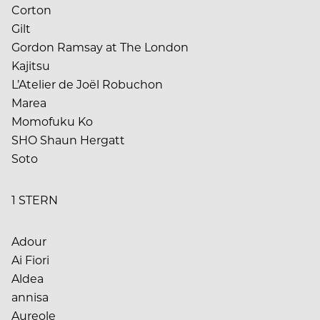
Corton
Gilt
Gordon Ramsay at The London
Kajitsu
L’Atelier de Joël Robuchon
Marea
Momofuku Ko
SHO Shaun Hergatt
Soto
1 STERN
Adour
Ai Fiori
Aldea
annisa
Aureole