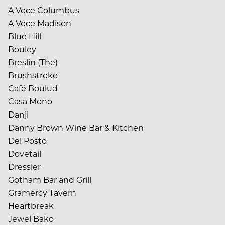
A Voce Columbus
A Voce Madison
Blue Hill
Bouley
Breslin (The)
Brushstroke
Café Boulud
Casa Mono
Danji
Danny Brown Wine Bar & Kitchen
Del Posto
Dovetail
Dressler
Gotham Bar and Grill
Gramercy Tavern
Heartbreak
Jewel Bako