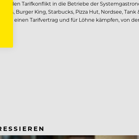
n und den Tarifkonflikt in die Betriebe der Systemgastr
d’s, Burger King, Starbucks, Pizza Hut, Nordsee, Tank &
ie für einen Tarifvertrag und für Löhne kämpfen, von d
RESSIEREN