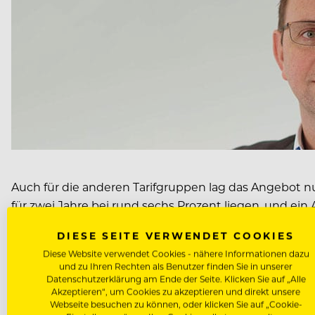
Auch für die anderen Tarifgruppen lag das Angebot nur
für zwei Jahre bei rund sechs Prozent liegen, und ei
DIESE SEITE VERWENDET COOKIES
„Ein Weltkonzern wie McDonald’s, der Platzhirsch im B
Diese Website verwendet Cookies - nähere Informationen dazu
Niedrigstlöhnen abspeisen. Dieses Geschäftsmodell, d
und zu Ihren Rechten als Benutzer finden Sie in unserer
Datenschutzerklärung am Ende der Seite. Klicken Sie auf „Alle
trägt zur sozialen Ungerechtigkeit bei.“
Akzeptieren“, um Cookies zu akzeptieren und direkt unsere
Webseite besuchen zu können, oder klicken Sie auf „Cookie-