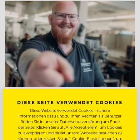
TOP ARBEITGEBER
DIESE SEITE VERWENDET COOKIES
Jungbrunn - Der Gutzeitort
Diese Website verwendet Cookies - nähere
Informationen dazu und zu Ihren Rechten als Benutzer
finden Sie in unserer Datenschutzerklärung am Ende
der Seite. Klicken Sie auf „Alle Akzeptieren“, um Cookies
6675 Tannheim/Tirol, Österreich
zu akzeptieren und direkt unsere Webseite besuchen zu
können, oder klicken Sie auf „Cookie-Einstellungen“, um