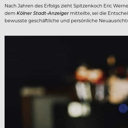
Nach Jahren des Erfolgs zieht Spitzenkoch Eric Werne
dem
Kölner Stadt-Anzeiger
mitteilte, sei die Entsch
bewusste geschäftliche und persönliche Neuausrich