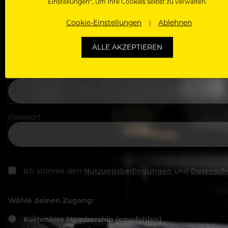
Einstellungen“, um Ihre Cookies selbst zu verwalten.
Cookie-Einstellungen
Ablehnen
In welchem Bereich arbeitest du
ALLE AKZEPTIEREN
Deine E-Mail Adresse
Passwort
Ich stimme den
Nutzungsbedingungen
und
Datensch
Wähle deinen Zugang:
Kostenlose Membership (empfohlen)