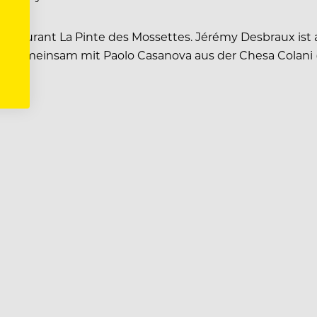
 Restaurant La Pinte des Mossettes. Jérémy Desbraux is
, gemeinsam mit Paolo Casanova aus der Chesa Colani (