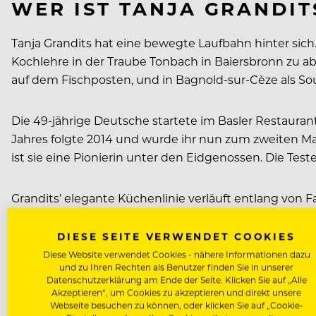
WER IST TANJA GRANDIT
Tanja Grandits hat eine bewegte Laufbahn hinter si
Kochlehre in der Traube Tonbach in Baiersbronn zu abs
auf dem Fischposten, und in Bagnold-sur-Cèze als S
Die 49-jährige Deutsche startete im Basler Restauran
Jahres folgte 2014 und wurde ihr nun zum zweiten Ma
ist sie eine Pionierin unter den Eidgenossen. Die Tes
Grandits’ elegante Küchenlinie verläuft entlang von
Überraschungsmoment mit sich und fügen sich dennoc
DIESE SEITE VERWENDET COOKIES
WER HAT NOCH 19 PUNK
Diese Website verwendet Cookies - nähere Informationen dazu
und zu Ihren Rechten als Benutzer finden Sie in unserer
Datenschutzerklärung am Ende der Seite. Klicken Sie auf „Alle
Neben Grandits wurden sieben weitere Chefs mit der 
Akzeptieren“, um Cookies zu akzeptieren und direkt unsere
Webseite besuchen zu können, oder klicken Sie auf „Cookie-
Giovannini, Peter Knogl, Heiko Nieder sowie Bernard 