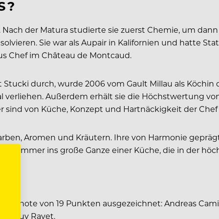
S?
ch. Nach der Matura studierte sie zuerst Chemie, um d
olvieren. Sie war als Aupair in Kalifornien und hatte S
ous Chef im Château de Montcaud.
t Stucki durch, wurde 2006 vom Gault Millau als Köchin
l verliehen. Außerdem erhält sie die Höchstwertung vo
ter sind von Küche, Konzept und Hartnäckigkeit der Chef
 Farben, Aromen und Kräutern. Ihre von Harmonie gepräg
h immer ins große Ganze einer Küche, die in der höchs
TE?
Bestnote von 19 Punkten ausgezeichnet: Andreas Camina
und Guy Ravet.