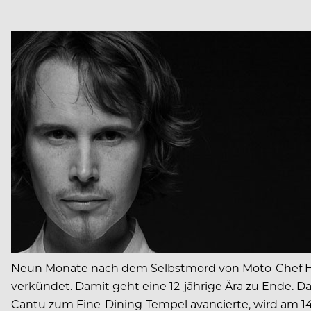
Neun Monate nach dem Selbstmord von Moto-Chef Ho
verkündet. Damit geht eine 12-jährige Ära zu Ende.
Cantu zum Fine-Dining-Tempel avancierte, wird am 14