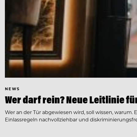
NEWS
Wer darf rein? Neue Leitlinie f
Wer an der Tür abgewiesen wird, soll wissen, warum. 
Einlassregeln nachvollziehbar und diskriminierungsfre