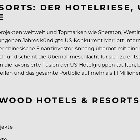
ORTS: DER HOTELRIESE, 
E
rojekten weltweit und Topmarken wie Sheraton, Westin, L
angenen Jahres kündigte US-Konkurrent Marriott Inter
Der chinesische Finanzinvestor Anbang überbot mit eine
nach und scheint die Übernahmeschlacht für sich zu ents
die favorisierte Fusion der US-Hotelgruppen tauften, be
effen und das gesamte Portfolio auf mehr als 1,1 Milli
WOOD HOTELS & RESORTS 
ojekte
kte