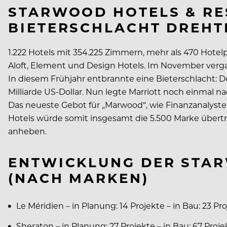
STARWOOD HOTELS & RES
BIETERSCHLACHT DREHT
1.222 Hotels mit 354.225 Zimmern, mehr als 470 Hotelp
Aloft, Element und Design Hotels. Im November verg
In diesem Frühjahr entbrannte eine Bieterschlacht: 
Milliarde US-Dollar. Nun legte Marriott noch einmal 
Das neueste Gebot für „Marwood“, wie Finanzanalysten 
Hotels würde somit insgesamt die 5.500 Marke übertr
anheben.
ENTWICKLUNG DER STAR
(NACH MARKEN)
Le Méridien – in Planung: 14 Projekte – in Bau: 23 Pr
Sheraton – in Planung: 27 Projekte – in Bau: 67 Proje