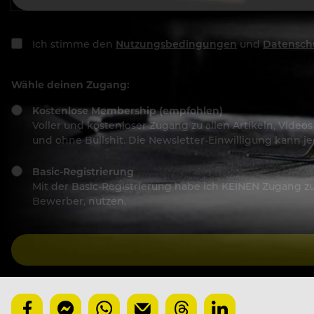
Ich stimme den
Nutzungsbedingungen
und
Datensch
Wähle deinen Zugang:
Kostenlose Membership (empfohlen)
Voller und kostenloser Zugang zu allen Artikeln, Vide
und ohne Bullshit. Die Newsletter-Einwilligung kann 
Basic-Registrierung
Mit der Basic-Registrierung habe ich KEINEN Zugang zu 
Bewerber, nutzen.