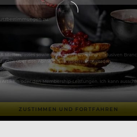
utzbestimmungen
zu.
os & Masterclasses sowie die besten News und exklusiven Branc
jederzeit über den Abmeldelink widerrufen werden.
Artikeln oder den Membership-Leistungen. Ich kann ausschließ
ZUSTIMMEN UND FORTFAHREN