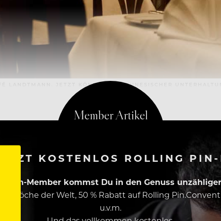
CAFÉ LANDTMANN. JETZT KÖNNTE EIN CHINESISCHER UNTERHAL
ETZT KOSTENLOS ROLLING PIN
ing Pin-Member kommst Du in den Genuss unzähliger 
esten Köche der Welt, 50 % Rabatt auf Rolling Pin.Conven
u.v.m.
Und das vollkommen kostenlos.