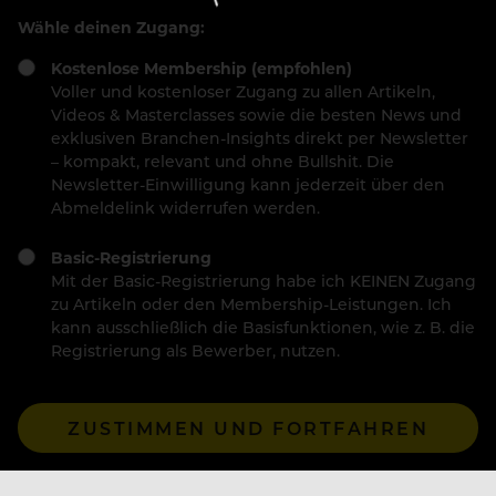
Wähle deinen Zugang:
Kostenlose Membership (empfohlen)
Voller und kostenloser Zugang zu allen Artikeln,
Videos & Masterclasses sowie die besten News und
exklusiven Branchen-Insights direkt per Newsletter
– kompakt, relevant und ohne Bullshit. Die
Newsletter-Einwilligung kann jederzeit über den
Abmeldelink widerrufen werden.
Basic-Registrierung
Mit der Basic-Registrierung habe ich KEINEN Zugang
zu Artikeln oder den Membership-Leistungen. Ich
kann ausschließlich die Basisfunktionen, wie z. B. die
Registrierung als Bewerber, nutzen.
ZUSTIMMEN UND FORTFAHREN