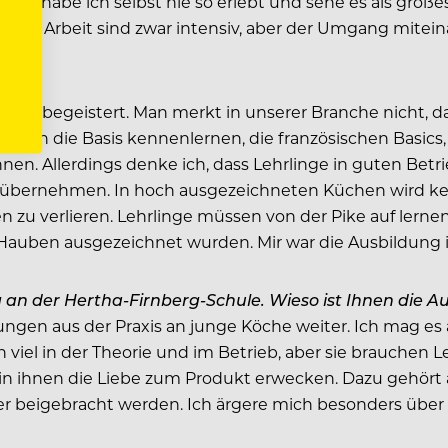
 Das habe ich selbst nie so erlebt und sehe es als großes
nd Arbeit sind zwar intensiv, aber der Umgang miteina
er begeistert. Man merkt in unserer Branche nicht, da
üssen die Basis kennenlernen, die französischen Basic
nen. Allerdings denke ich, dass Lehrlinge in guten Bet
en übernehmen. In hoch ausgezeichneten Küchen wird ke
ben zu verlieren. Lehrlinge müssen von der Pike auf ler
ei Hauben ausgezeichnet wurden. Mir war die Ausbildung
g an der Hertha-Firnberg-Schule. Wieso ist Ihnen die 
ungen aus der Praxis an junge Köche weiter. Ich mag es
iel in der Theorie und im Betrieb, aber sie brauchen L
 ihnen die Liebe zum Produkt erwecken. Dazu gehört a
 beigebracht werden. Ich ärgere mich besonders über d