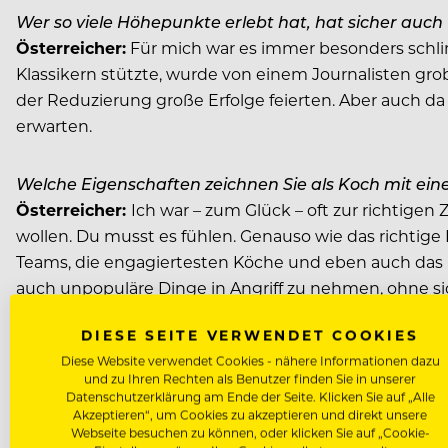
Wer so viele Höhepunkte erlebt hat, hat sicher au
Österreicher:
Für mich war es immer besonders schlim
Klassikern stützte, wurde von einem Journalisten gro
der Reduzierung große Erfolge feierten. Aber auch d
erwarten.
Welche Eigenschaften zeichnen Sie als Koch mit eine
Österreicher:
Ich war – zum Glück – oft zur richtige
wollen. Du musst es fühlen. Genauso wie das richtig
Teams, die engagiertesten Köche und eben auch das ric
auch unpopuläre Dinge in Angriff zu nehmen, ohne sic
DIESE SEITE VERWENDET COOKIES
Welche Rolle spielen die Gäste in Ihrer Karriere?
Diese Website verwendet Cookies - nähere Informationen dazu
Österreicher:
Natürlich bringt der Gästekreis Geld un
und zu Ihren Rechten als Benutzer finden Sie in unserer
es erwartet. Meine Küche ist – auch wenn ich mich 
Datenschutzerklärung am Ende der Seite. Klicken Sie auf „Alle
Akzeptieren“, um Cookies zu akzeptieren und direkt unsere
Hand und Möglichkeiten, mich selbst zu entfalten. D
Webseite besuchen zu können, oder klicken Sie auf „Cookie-