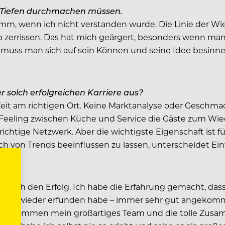
ch Tiefen durchmachen müssen.
m, wenn ich nicht verstanden wurde. Die Linie der Wien
b zerrissen. Das hat mich geärgert, besonders wenn man 
a muss man sich auf sein Können und seine Idee besinn
r solch erfolgreichen Karriere aus?
n Zeit am richtigen Ort. Keine Marktanalyse oder Gesch
e Feeling zwischen Küche und Service die Gäste zum Wi
htige Netzwerk. Aber die wichtigste Eigenschaft ist für
h von Trends beeinflussen zu lassen, unterscheidet Ein
d auch den Erfolg. Ich habe die Erfahrung gemacht, dass 
immer wieder erfunden habe – immer sehr gut angekomme
azu kommen mein großartiges Team und die tolle Zusamm