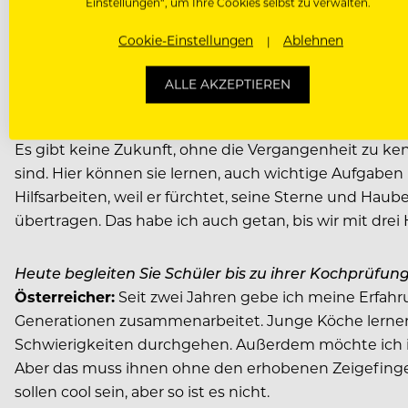
Aggressivität und lautes Geschrei gab es bei mir nicht.
Einstellungen“, um Ihre Cookies selbst zu verwalten.
Jungköche und Lehrlinge weiterzugeben. Ausbildung u
Cookie-Einstellungen
Ablehnen
Haben Sie gerne Lehrlinge ausgebildet?
ALLE AKZEPTIEREN
Österreicher:
Die jungen Köche haben mich schon imm
jüngeren Menschen ist und bleibt. Junge Lehrlinge m
Es gibt keine Zukunft, ohne die Vergangenheit zu ken
sind. Hier können sie lernen, auch wichtige Aufgab
Hilfsarbeiten, weil er fürchtet, seine Sterne und Hau
übertragen. Das habe ich auch getan, bis wir mit dr
Heute begleiten Sie Schüler bis zu ihrer Kochprüfun
Österreicher:
Seit zwei Jahren gebe ich meine Erfahr
Generationen zusammenarbeitet. Junge Köche lernen v
Schwierigkeiten durchgehen. Außerdem möchte ich in
Aber das muss ihnen ohne den erhobenen Zeigefinger
sollen cool sein, aber so ist es nicht.