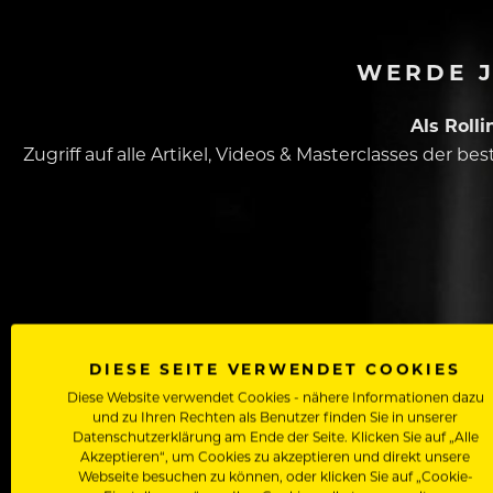
WERDE J
Als Roll
Zugriff auf alle Artikel, Videos & Masterclasses der b
DIESE SEITE VERWENDET COOKIES
Dein Vorname
Diese Website verwendet Cookies - nähere Informationen dazu
und zu Ihren Rechten als Benutzer finden Sie in unserer
Datenschutzerklärung am Ende der Seite. Klicken Sie auf „Alle
Akzeptieren“, um Cookies zu akzeptieren und direkt unsere
In welchem Bereich arbeitest du
Webseite besuchen zu können, oder klicken Sie auf „Cookie-