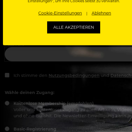
Einstellungen“, um Ihre Cookies selbst zu verwalten.
Cookie-Einstellungen
Ablehnen
Deine E-Mail Adresse
ALLE AKZEPTIEREN
Passwort
Ich stimme den
Nutzungsbedingungen
und
Datensch
Wähle deinen Zugang:
Kostenlose Membership (empfohlen)
Voller und kostenloser Zugang zu allen Artikeln, Vide
und ohne Bullshit. Die Newsletter-Einwilligung kann 
Basic-Registrierung