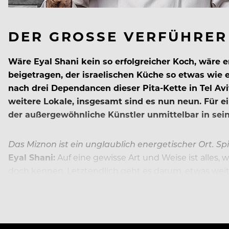
DER GROSSE VERFÜHRER
Wäre Eyal Shani kein so erfolgreicher Koch, wäre e
beigetragen, der israelischen Küche so etwas wie e
nach drei Dependancen dieser Pita-Kette in Tel Avi
weitere Lokale, insgesamt sind es nun neun. Für 
der außergewöhnliche Künstler unmittelbar in sei
Das Miznon ist ein unglaublich energetischer Ort. Sp
Eyal Shani:
Auf eine gewisse Art und Weise ist alles, 
doch kennen. Letztendlich geht es darum, etwas weit
sondern vor allem auch die Crew. Wenn mein Team happ