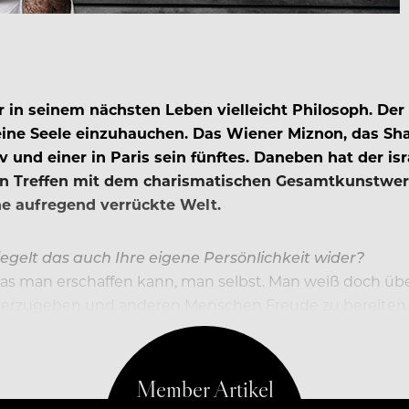
r in seinem nächsten Leben vielleicht Philosoph. Der
ine Seele einzuhauchen. Das Wiener Miznon, das Shan
v und einer in Paris sein fünftes. Daneben hat der 
ein Treffen mit dem charismatischen Gesamtkunstwerk
ne aufregend verrückte Welt.
iegelt das auch Ihre eigene Persönlichkeit wider?
was man erschaffen kann, man selbst. Man weiß doch über s
erzugeben und anderen Menschen Freude zu bereiten. D
y ist, bin es auch ich.