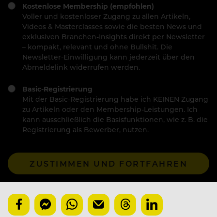
Kostenlose Membership (empfohlen)
Voller und kostenloser Zugang zu allen Artikeln,
Videos & Masterclasses sowie die besten News und
exklusiven Branchen-Insights direkt per Newsletter
– kompakt, relevant und ohne Bullshit. Die
Newsletter-Einwilligung kann jederzeit über den
Abmeldelink widerrufen werden.
Basic-Registrierung
Mit der Basic-Registrierung habe ich KEINEN Zugang
zu Artikeln oder den Membership-Leistungen. Ich
kann ausschließlich die Basisfunktionen, wie z. B. die
Registrierung als Bewerber, nutzen.
ZUSTIMMEN UND FORTFAHREN