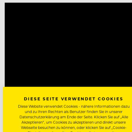
Video
Player
DIESE SEITE VERWENDET COOKIES
Diese Website verwendet Cookies - nähere Informationen dazu
und zu Ihren Rechten als Benutzer finden Sie in unserer
Datenschutzerklärung am Ende der Seite. Klicken Sie auf „Alle
Akzeptieren“, um Cookies zu akzeptieren und direkt unsere
Webseite besuchen zu können, oder klicken Sie auf „Cookie-