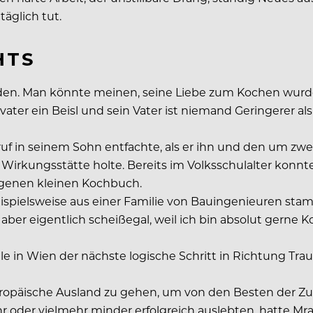
äglich tut.
HTS
den. Man könnte meinen, seine Liebe zum Kochen wurde 
ßvater ein Beisl und sein Vater ist niemand Geringerer 
ruf in seinem Sohn entfachte, als er ihn und den um zw
he Wirkungsstätte holte. Bereits im Volksschulalter ko
eigenen kleinen Kochbuch.
pielsweise aus einer Familie von Bauingenieuren stamme
t aber eigentlich scheißegal, weil ich bin absolut gerne K
e in Wien der nächste logische Schritt in Richtung Tr
europäische Ausland zu gehen, um von den Besten der Zu
 oder vielmehr minder erfolgreich auslebten, hatte Mraz