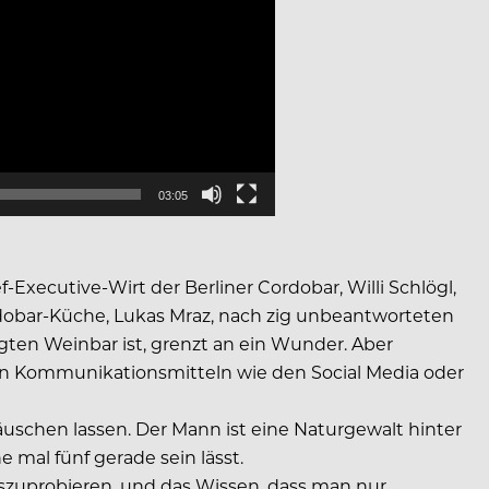
03:05
-Executive-Wirt der Berliner Cordobar, Willi Schlögl,
rdobar-Küche, Lukas Mraz, nach zig unbeantworteten
ten Weinbar ist, grenzt an ein Wunder. Aber
nen Kommunikationsmitteln wie den Social Media oder
äuschen lassen. Der Mann ist eine Naturgewalt hinter
 mal fünf gerade sein lässt.
uszuprobieren, und das Wissen, dass man nur