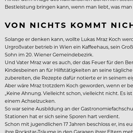
Bestleistung bringen kann, wenn man liebt, was man t
VON NICHTS KOMMT NIC
Solange er denken kann, wollte Lukas Mraz Koch wer
Urgroßvater betrieb in Wien ein Kaffeehaus, sein Gro
Sohn im 20. Wiener Gemeindebezirk.
Und Vater Mraz war es auch, der das Feuer für den Be
Kindesbeinen an für Hilfstätigkeiten an seine täglic
zubereiten, die Rezepte dafür notierte er in seinem 
Aber wäre Mraz trotzdem Koch geworden, wenn er beis
„Keine Ahnung. Vielleicht schon, vielleicht nicht. Es is
einem Achselzucken.
So war seine Ausbildung an der Gastronomiefachschul
Stationen hat er sich seine Sporen hart verdient.
Schon mit jugendlichen 17 Jahren beschloss er, ins 
ihre Rockstar-Träume in den Garagen ihrer Eltern mehr