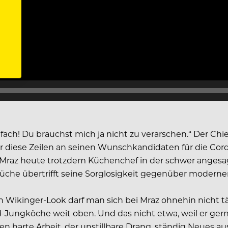
fach! Du brauchst mich ja nicht zu verarschen.“ Der Chief
 er diese Zeilen an seinen Wunschkandidaten für die Co
 Mraz heute trotzdem Küchenchef in der schwer angesag
 Küche übertrifft seine Sorglosigkeit gegenüber moder
n Wikinger-Look darf man sich bei Mraz ohnehin nicht t
Jungköche weit oben. Und das nicht etwa, weil er gerne
 harte Arbeit, der unstillbare Drang, ständig Neues a