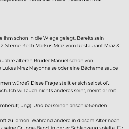
ihm schon in die Wiege gelegt. Bereits sein
als 2-Sterne-Koch Markus Mraz vom Restaurant Mraz &
ei Jahre älteren Bruder Manuel schon von
nnte Lukas Mraz Mayonnaise oder eine Béchamelsauce
n würde? Diese Frage stellt er sich selbst oft.
och. Ich will auch nichts anderes sein“, meint er mit
aumberuf(-ung). Und bei seinen anschließenden
nft zu lernen. Während andere in diesem Alter noch
 seine Grunge-Band, in der er Schlagzeug spielte, für