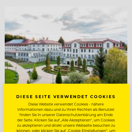
DIESE SEITE VERWENDET COOKIES
TOP ARBEITGEBER
Diese Website verwendet Cookies - nähere
Ritter von Kempski Privathotels &
Informationen dazu und zu Ihren Rechten als Benutzer
Resorts
finden Sie in unserer Datenschutzerklärung am Ende
der Seite. Klicken Sie auf „Alle Akzeptieren“, um Cookies
zu akzeptieren und direkt unsere Webseite besuchen zu
06536 Südharz/ OT Stolberg, Deutschland
können, oder klicken Sie auf „Cookie-Einstellungen“, um