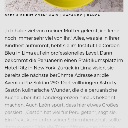
BEEF & BURNT CORN: MAIS | MACAMBO | PANCA
„Ich habe viel von meiner Mutter gelernt, ich lerne
noch immer sehr viel von ihr.“ Alles, was sie in ihrer
Kindheit aufnimmt, hebt sie im Institut Le Cordon
Bleu in Lima auf ein professionelles Level. Dann
bekommt die Peruanerin einen Praktikumsplatz im
Hotel Ritz in New York. Zurück in Lima visiert sie
bereits die nächste berühmte Adresse an: die
Avenida Paz Soldan 290. Dort vollbringen Astrid y
Gastón kulinarische Wunder, die die peruanische
Küche über ihre Landesgrenzen hinaus bekannt
machen. Auch León spürt, dass hier etwas Großes
passiert. „Gastón hat viel für Peru getan“, sagt sie.
Ein Praktikum unter seiner Schirmherrschaft sollte
ihr nun endgültig alle Türen öffnen – das könnte