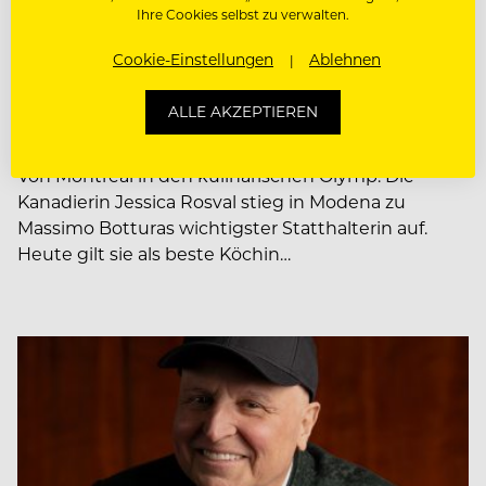
Ihre Cookies selbst zu verwalten.
PEOPLE
Cookie-Einstellungen
Ablehnen
Chef of the month: Jessica
ALLE AKZEPTIEREN
Rosval
Von Montreal in den kulinarischen Olymp: Die
Kanadierin Jessica Rosval stieg in Modena zu
Massimo Botturas wichtigster Statthalterin auf.
Heute gilt sie als beste Köchin…