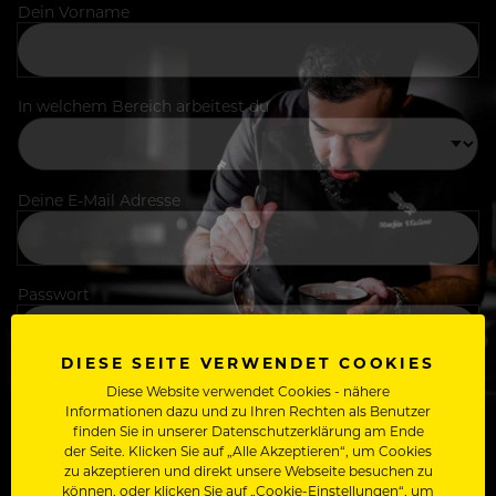
Dein Vorname
In welchem Bereich arbeitest du
Deine E-Mail Adresse
Passwort
DIESE SEITE VERWENDET COOKIES
Diese Website verwendet Cookies - nähere
Ich stimme den
Nutzungsbedingungen
und
Informationen dazu und zu Ihren Rechten als Benutzer
finden Sie in unserer Datenschutzerklärung am Ende
Datenschutzbestimmungen
zu.
der Seite. Klicken Sie auf „Alle Akzeptieren“, um Cookies
zu akzeptieren und direkt unsere Webseite besuchen zu
können, oder klicken Sie auf „Cookie-Einstellungen“, um